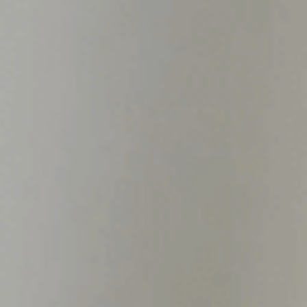
Energieschmuck
Vorgespräch buchen
Mentorings
Online-Kurse
Bücher