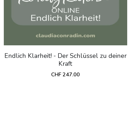
Energieschmuck
Vorgespräch buchen
Mentorings
Online-Kurse
Bücher
Endlich Klarheit! - Der Schlüssel zu deiner
Kraft
CHF 247.00