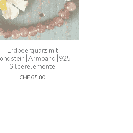
kurze Labradorit Halskette
mit passendem
mband⎮4mm⎮facettiert⎮
CHF 229.00