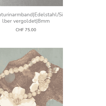
turinarmband|Edelstahl/Si
lber vergoldet|8mm
CHF 75.00