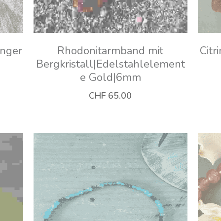
änger
Rhodonitarmband mit
Cit
Bergkristall|Edelstahlelement
e Gold|6mm
CHF 65.00