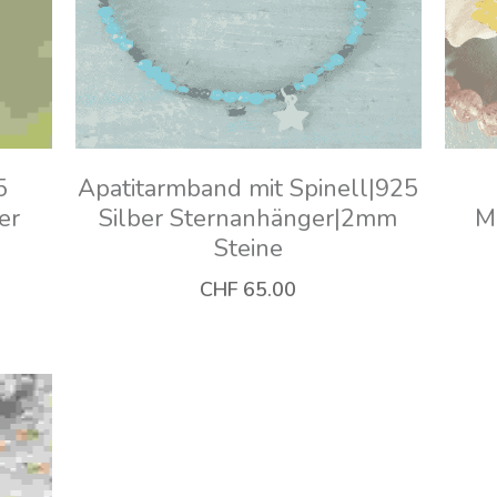
arbe
Fluoritarmband⎮6mm⎮goldfarb
Set⎮
ene Elemente
Ar
CHF 65.00