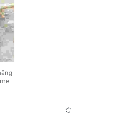
5
Apatitarmband mit Spinell|925
er
Silber Sternanhänger|2mm
M
Steine
CHF 65.00