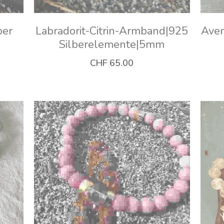
ber
Labradorit-Citrin-Armband|925
Aven
Silberelemente|5mm
CHF 65.00