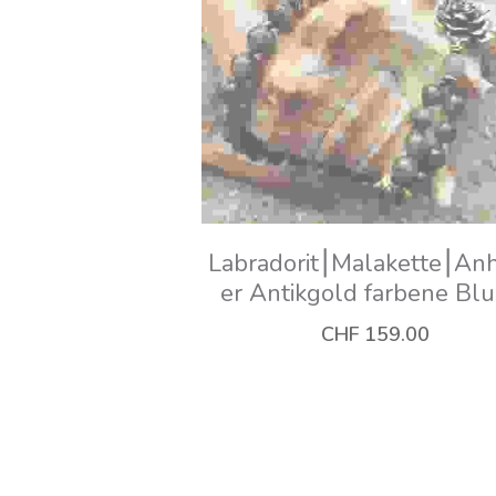
Meerglasanhänger|92
Silberanhänger keltisch
Knoten
CHF 39.00