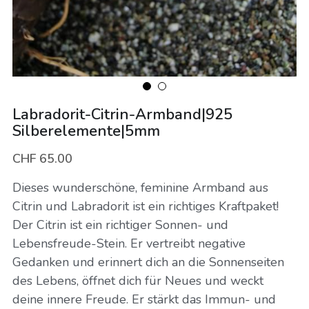
Energieschmuck
Vorgespräch buchen
Mentorings
Online-Kurse
Labradorit-Citrin-Armband|925
Bücher
Silberelemente|5mm
CHF 65.00
Dieses wunderschöne, feminine Armband aus
Citrin und Labradorit ist ein richtiges Kraftpaket!
Der Citrin ist ein richtiger Sonnen- und
Lebensfreude-Stein. Er vertreibt negative
Gedanken und erinnert dich an die Sonnenseiten
des Lebens, öffnet dich für Neues und weckt
deine innere Freude. Er stärkt das Immun- und