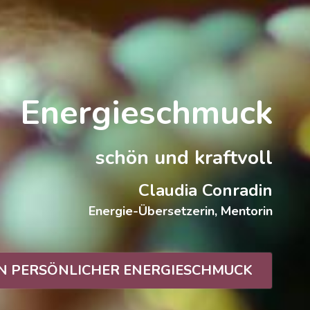
Energieschmuck
schön und kraftvoll
Claudia Conradin
Energie-Übersetzerin, Mentorin
N PERSÖNLICHER ENERGIESCHMUCK