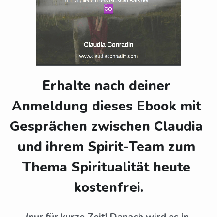
Energieschmuck
Vorgespräch buchen
Mentorings
Online-Kurse
Erhalte nach deiner 
Bücher
Anmeldung dieses Ebook mit 
Gesprächen zwischen Claudia 
und ihrem Spirit-Team zum 
Thema Spiritualität heute 
kostenfrei.
(nur für kurze Zeit! Danach wird es in 