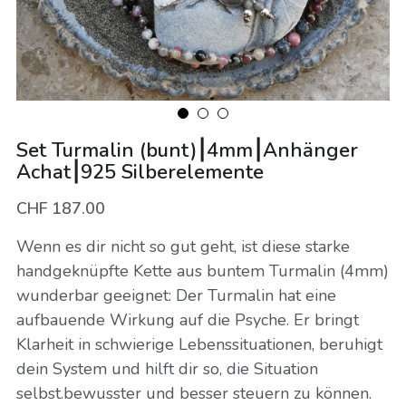
Energieschmuck
Vorgespräch buchen
Mentorings
Online-Kurse
Set Turmalin (bunt)⎮4mm⎮Anhänger
Bücher
Achat⎮925 Silberelemente
CHF 187.00
Wenn es dir nicht so gut geht, ist diese starke
handgeknüpfte Kette aus buntem Turmalin (4mm)
wunderbar geeignet: Der Turmalin hat eine
aufbauende Wirkung auf die Psyche. Er bringt
Klarheit in schwierige Lebenssituationen, beruhigt
dein System und hilft dir so, die Situation
selbst.bewusster und besser steuern zu können.