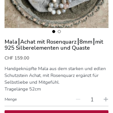
Energieschmuck
Vorgespräch buchen
Mentorings
Online-Kurse
Mala⎮Achat mit Rosenquarz⎮8mm⎮mit
Bücher
925 Silberelementen und Quaste
CHF 159.00
Handgeknüpfte Mala aus dem starken und edlen
Schutzstein Achat, mit Rosenquarz ergänzt für
Selbstliebe und Mitgefühl.
Tragelänge 52cm
Menge