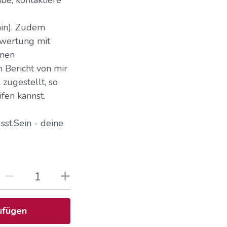
in). Zudem
swertung mit
inen
 Bericht von mir
zugestellt, so
fen kannst.
st.Sein - deine
ufügen