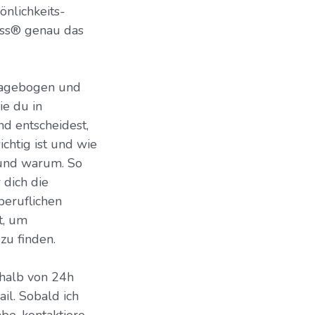
önlichkeits-
ass® genau das
ragebogen und
ie du in
nd entscheidest,
ichtig ist und wie
 und warum. So
 dich die
beruflichen
t, um
zu finden.
rhalb von 24h
l. Sobald ich
be, kontaktiere