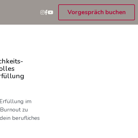
Vorgespräch buchen
chkeits-
olles
rfüllung
Erfüllung im
m Burnout zu
dein berufliches