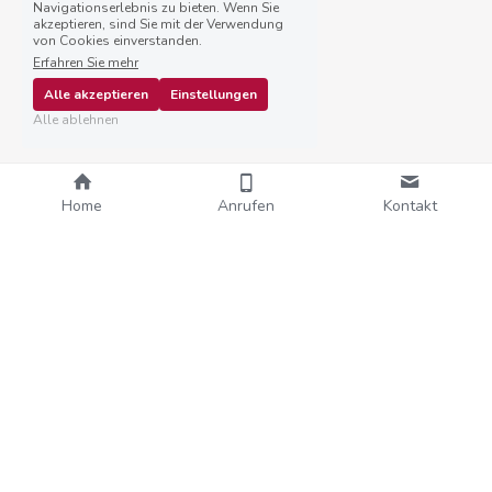
Navigationserlebnis zu bieten. Wenn Sie
akzeptieren, sind Sie mit der Verwendung
von Cookies einverstanden.
Erfahren Sie mehr
Alle akzeptieren
Einstellungen
Alle ablehnen
Home
Anrufen
Kontakt
Du nimmst viel wahr. 
Stimmungen, Dynamiken, Ungesagtes.
Oft früher als andere.
Und genau das bringt dich nicht nur in die 
Tiefe, sondern in die Unsicherheit.
Zweifel. Überforderung. Das Gefühl, dir 