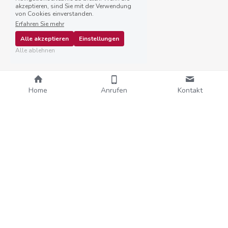
akzeptieren, sind Sie mit der Verwendung
von Cookies einverstanden.
Erfahren Sie mehr
Alle akzeptieren
Einstellungen
Alle ablehnen
Home
Anrufen
Kontakt
GET GOING! - LEG LOS!
Business-Mentoring rund um 
deinen beruflichen Erfolg.
"Was für ein Glück ich doch habe, dich finden zu 
dürfen. Eine intensive Zeit liegt hinter uns! Dieses 
Intensiv ist vor allem "kraftvoll schöpferisch" 
geprägt. Ich suche immer noch nach den richtigen 
Worten, um die Dankbarkeit auszudrücken, was 
ich mit dir alles in mir entdecken durfte. Danke!" 