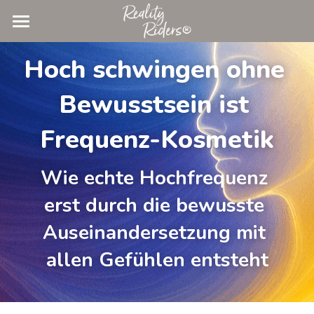
×
SHOPKATEGORIEN
HOME
Hoch schwingen ohne 
Alle Kategorien
ANGEBOTE
Bewusstsein ist 
POWERTOOLS
Frequenz-Kosmetik
TESTIMONIALS
Wie echte Hochfrequenz 
ÜBER CLAUDIA
erst durch die bewusste 
PODCAST
Auseinandersetzung mit 
BLOG
allen Gefühlen entsteht
SHOP
Alle Kategorien