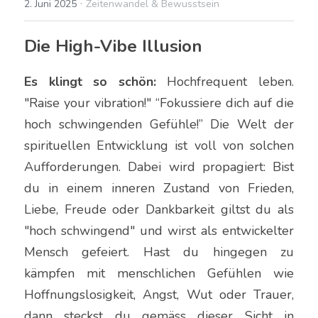
·
2. Juni 2025
Zeitenwandel & Bewusstsein
Energieschmuck
Vorgespräch buchen
Die High-Vibe Illusion
Mentorings
Es klingt so schön:
 Hochfrequent leben. 
Online-Kurse
"Raise your vibration!" “Fokussiere dich auf die 
hoch schwingenden Gefühle!” Die Welt der 
Bücher
spirituellen Entwicklung ist voll von solchen 
Aufforderungen. Dabei wird propagiert: Bist 
du in einem inneren Zustand von Frieden, 
Liebe, Freude oder Dankbarkeit giltst du als 
"hoch schwingend" und wirst als entwickelter 
Mensch gefeiert. Hast du hingegen zu 
kämpfen mit menschlichen Gefühlen wie 
Hoffnungslosigkeit, Angst, Wut oder Trauer, 
dann steckst du gemäss dieser Sicht in 