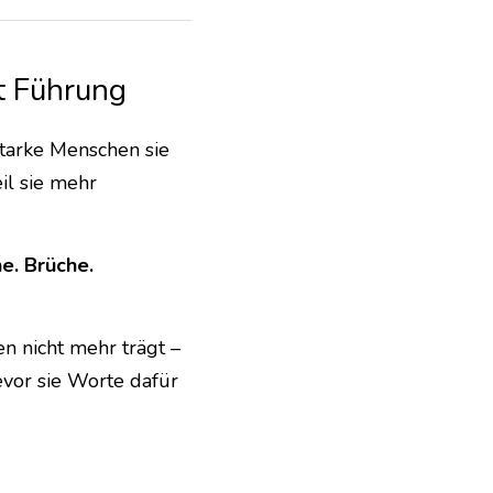
ht Führung
arke Menschen sie 
il sie mehr 
. Brüche. 
n nicht mehr trägt – 
evor sie Worte dafür 