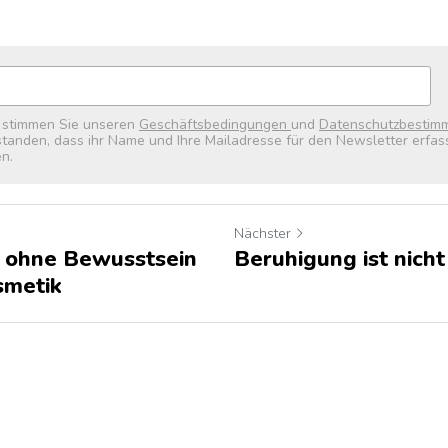
, stimmen Sie unseren
Geschäftsbedingungen
und
Datenschutzbestim
rstanden, dass ihr Name und Ihre Mailadresse für den Newsletter erfass
n.
Nächster
 ohne Bewusstsein
Beruhigung ist nicht
smetik